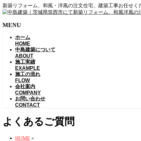
新築リフォーム、和風・洋風の注文住宅、建築工事お任せくだ
MENU
メ
ホーム
ニ
HOME
中島建築について
ュ
ABOUT
ー
施工実績
を
EXAMPLE
飛
施工の流れ
ば
FLOW
す
会社案内
COMPANY
お問い合わせ
CONTACT
よくあるご質問
HOME
»