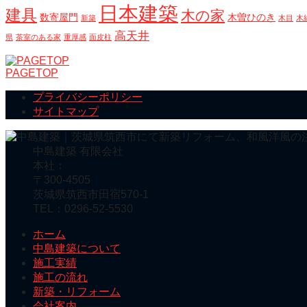
日本建築
建具
木の家
数寄屋門
木曽ひのき
新築
木目
木
高天井
県
茶室のある家
重厚感
面皮柱
PAGETOP
プライバシーポリシー
サイトマップ
中島建築 有限会社
本社：
〒300-4505
茨城県筑西市田宿570-1
TEL：0296-52-5530
ホーム
中島建築について
施工実績
施工の流れ
新築・リフォーム
会社案内