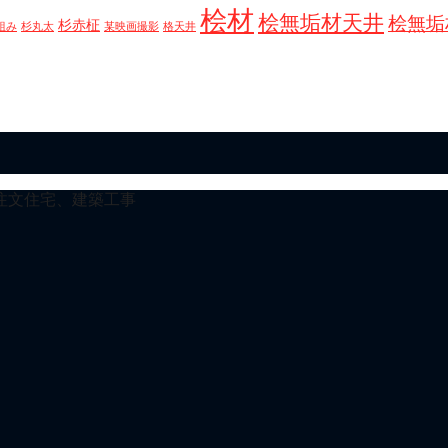
桧材
桧無垢材天井
桧無垢
杉赤柾
組み
杉丸太
某映画撮影
格天井