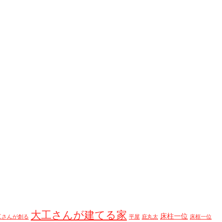
大工さんが建てる家
床柱一位
工さんが創る
平屋
庇丸太
床框一位