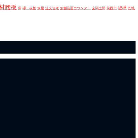
材腰板
総欅
欅
欅一枚板
水屋
注文住宅
無垢洗面カウンター
玄関土間
筑西市
茨城