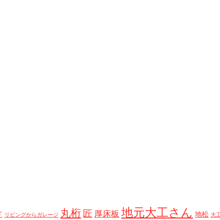
地元大工さん
丸桁
匠
厚床板
ド
地松
リビングからガレージ
大