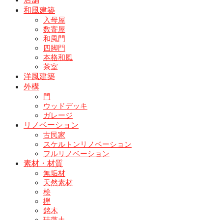
和風建築
入母屋
数寄屋
和風門
四脚門
本格和風
茶室
洋風建築
外構
門
ウッドデッキ
ガレージ
リノベーション
古民家
スケルトンリノベーション
フルリノベーション
素材・材質
無垢材
天然素材
桧
欅
銘木
珪藻土