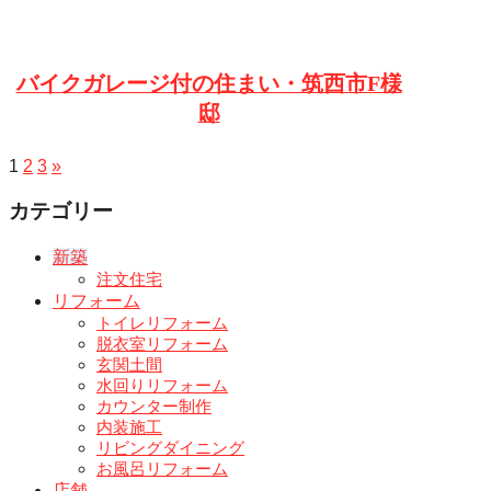
バイクガレージ付の住まい・筑西市F様
邸
1
2
3
»
カテゴリー
新築
注文住宅
リフォーム
トイレリフォーム
脱衣室リフォーム
玄関土間
水回りリフォーム
カウンター制作
内装施工
リビングダイニング
お風呂リフォーム
店舗