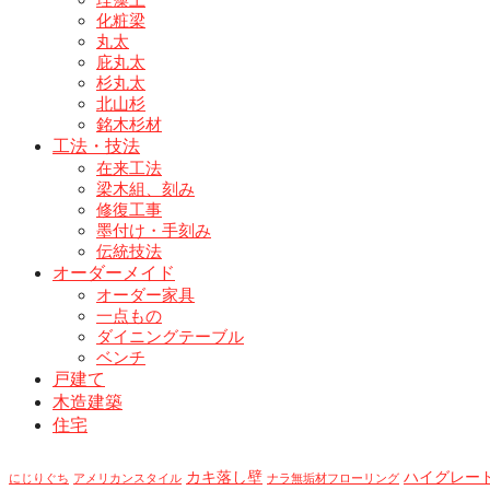
化粧梁
丸太
庇丸太
杉丸太
北山杉
銘木杉材
工法・技法
在来工法
梁木組、刻み
修復工事
墨付け・手刻み
伝統技法
オーダーメイド
オーダー家具
一点もの
ダイニングテーブル
ベンチ
戸建て
木造建築
住宅
カキ落し壁
ハイグレー
にじりぐち
アメリカンスタイル
ナラ無垢材フローリング