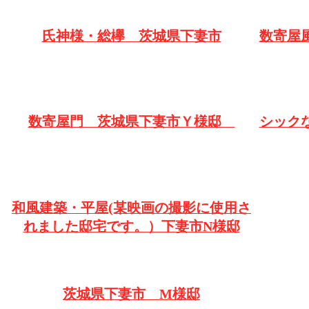
氏神様・総欅 茨城県下妻市
数寄屋
数寄屋門 茨城県下妻市Ｙ様邸
シック
和風建築・平屋(某映画の撮影に使用さ
れました邸宅です。）下妻市N様邸
茨城県下妻市 M様邸