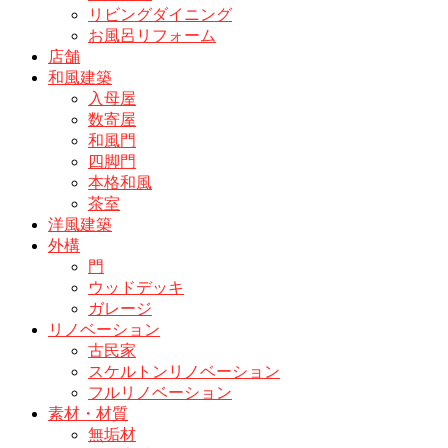
リビングダイニング
お風呂リフォーム
店舗
和風建築
入母屋
数寄屋
和風門
四脚門
本格和風
茶室
洋風建築
外構
門
ウッドデッキ
ガレージ
リノベーション
古民家
スケルトンリノベーション
フルリノベーション
素材・材質
無垢材