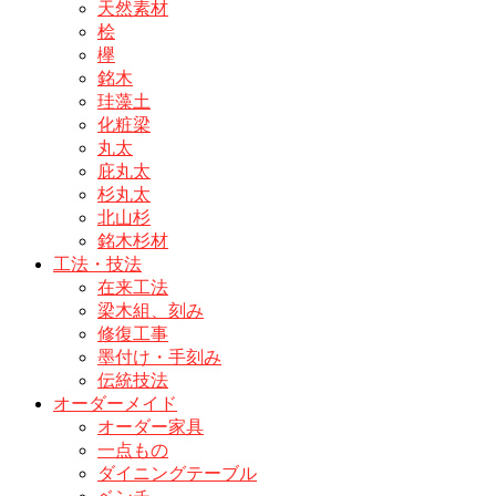
天然素材
桧
欅
銘木
珪藻土
化粧梁
丸太
庇丸太
杉丸太
北山杉
銘木杉材
工法・技法
在来工法
梁木組、刻み
修復工事
墨付け・手刻み
伝統技法
オーダーメイド
オーダー家具
一点もの
ダイニングテーブル