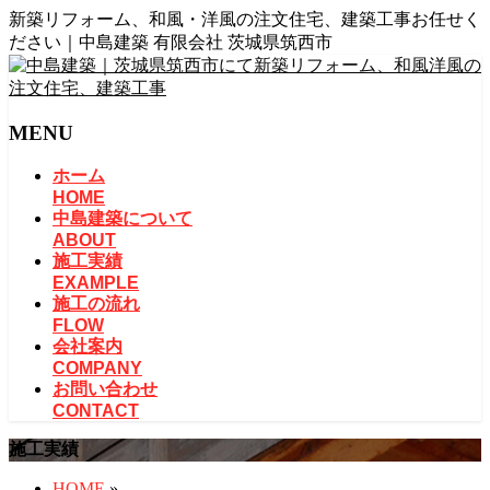
新築リフォーム、和風・洋風の注文住宅、建築工事お任せく
ださい｜中島建築 有限会社 茨城県筑西市
MENU
メ
ホーム
ニ
HOME
中島建築について
ュ
ABOUT
ー
施工実績
を
EXAMPLE
飛
施工の流れ
ば
FLOW
す
会社案内
COMPANY
お問い合わせ
CONTACT
施工実績
HOME
»