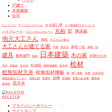
ベンチ
戸建て
木造建築
住宅
カキ落し壁
にじりぐち
アメリカンスタイル
ナラ無垢材フローリング
丸桁
匠
厚床板
ハイグレード
リビングからガレージ
地元大工さん
地松
大工さんが創る
大工さんが建てる家
床柱一位
平屋
庇丸太
床框一位
日本建築
建具
木の家
数寄屋門
木曽ひのき
新築
桧材
杉赤柾
木目
木組み
杉丸太
某映画撮影
格天井
桧無垢材天井
桧無垢材腰板
欅
欅一枚板
水屋
注文住宅
総欅
無垢洗面カウンター
玄関土間
筑西市
茨城県
茶室のある家
重厚感
高天井
面皮柱
PAGETOP
プライバシーポリシー
サイトマップ